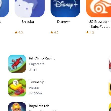
c
Shizuku
Disney+
UC Browser-
Safe, Fast,
Private
4.0
4.5
4.2
Hill Climb Racing
Fingersoft
1B+
Township
Playrix
100M+
Royal Match