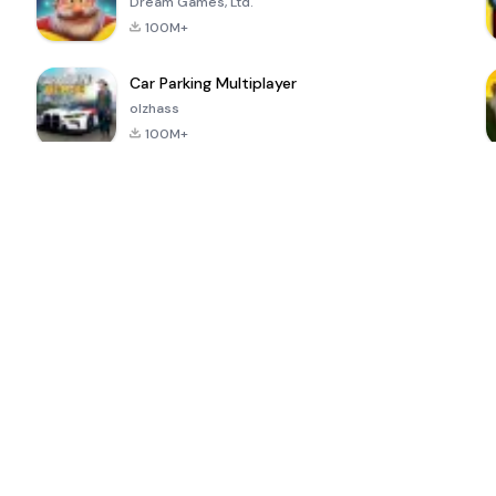
Dream Games, Ltd.
100M+
Car Parking Multiplayer
olzhass
100M+
ePSXe for
Super Bear
Block Blast!
 a
Android
Adventure
4.6
4.4
4.2