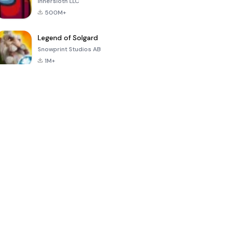
Innersloth LLC
500M+
Legend of Solgard
Snowprint Studios AB
1M+
Call of Duty:
Dream League
Minecraft Trial
Mobile Season
Soccer 2024
3
4.5
4.7
4.8