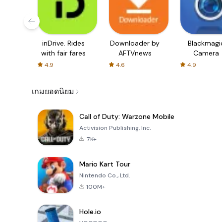
inDrive. Rides
Downloader by
Blackmagi
with fair fares
AFTVnews
Camera
4.9
4.6
4.9
เกมยอดนิยม
Call of Duty: Warzone Mobile
Activision Publishing, Inc.
7K+
Mario Kart Tour
Nintendo Co., Ltd.
100M+
Hole.io