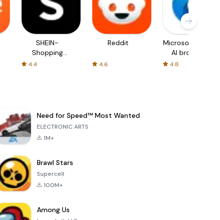
SHEIN-
Reddit
Microsoft Edge:
Shopping
AI browser
Online
4.4
4.6
4.8
Need for Speed™ Most Wanted
ELECTRONIC ARTS
1M+
Brawl Stars
Supercell
100M+
Among Us