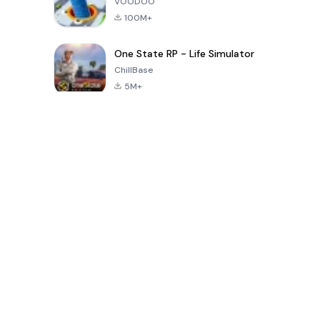
VOODOO
100M+
One State RP - Life Simulator
ChillBase
5M+
เกมยอดนิยมใน 30 วันที่ผ่านมา
PUBG MOBILE
Free Fire: The
Toca Life
LITE
Chaos
World: Build
Story
4.0
4.2
4.6