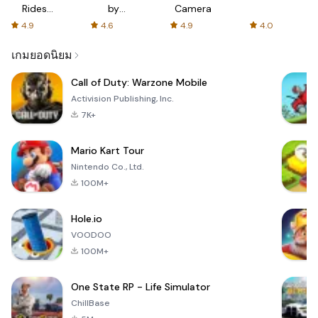
Rides
by
Camera
with fair
AFTVnews
4.9
4.6
4.9
4.0
fares
เกมยอดนิยม
Call of Duty: Warzone Mobile
Activision Publishing, Inc.
7K+
Mario Kart Tour
Nintendo Co., Ltd.
100M+
Hole.io
VOODOO
100M+
One State RP - Life Simulator
ChillBase