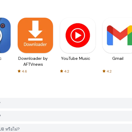
c
Downloader by
YouTube Music
Gmail
AFTVnews
4.6
4.2
4.2
?
?
UB หรือไม่?