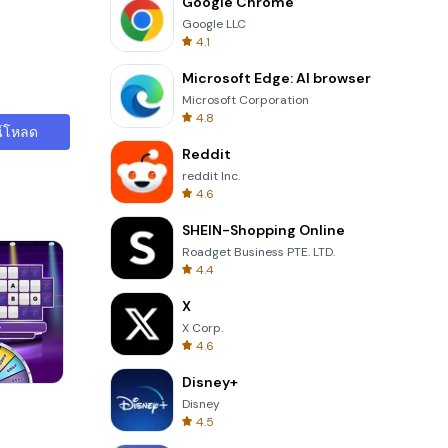
Google Chrome
Google LLC
4.1
Microsoft Edge: AI browser
Microsoft Corporation
4.8
์โหลด
Reddit
reddit Inc.
4.6
SHEIN-Shopping Online
Roadget Business PTE. LTD.
4.4
X
X Corp.
4.6
Disney+
Garden Bloom
Disney
4.5