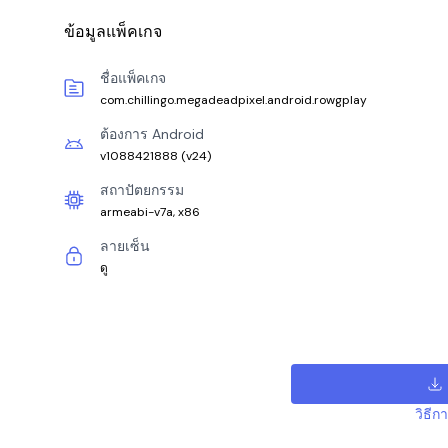
ข้อมูลแพ็คเกจ
ชื่อแพ็คเกจ
com.chillingo.megadeadpixel.android.rowgplay
ต้องการ Android
v1088421888
(
v24
)
สถาปัตยกรรม
armeabi-v7a, x86
ลายเซ็น
ดู
วิธีก