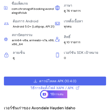
ชื่อแพ็คเกจ
ภาษา
com.chronogolf.booking.avond
ดู 76 รายการ
alegolfclub
ต้องการ Android
เรทติ้งเนื้อหา
Android 5.0+
(
Lollipop, API 21
)
ทุกคน
สถาปัตยกรรม
สิทธิ์
arm64-v8a, armeabi-v7a, x86,
ดู 10 รายการ
x86_64
ลายเซ็น
เวอร์ชัน SDK เป้าหมาย
ดู
0
ดาวน์โหลด APK
(
10.4.0
)
วิธีการติดตั้งไฟล์ XAPK / APK
วิธีการเล่น
เวอร์ชันเก่าของ Avondale Hayden Idaho