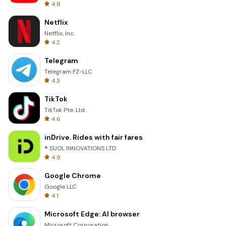
4.8
Netflix
Netflix, Inc.
4.2
Telegram
Telegram FZ-LLC
4.3
TikTok
TikTok Pte. Ltd.
4.6
inDrive. Rides with fair fares
® SUOL INNOVATIONS LTD
4.9
Google Chrome
Google LLC
4.1
Microsoft Edge: AI browser
Microsoft Corporation