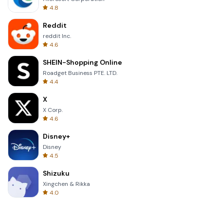
4.8
Reddit
reddit Inc.
4.6
SHEIN-Shopping Online
Roadget Business PTE. LTD.
4.4
X
X Corp.
4.6
Disney+
Disney
4.5
Shizuku
Xingchen & Rikka
4.0