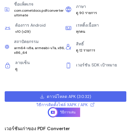
ชื่อแพ็คเกจ
ภาษา
com.cometdocs.pdfconverter
ดู 90 รายการ
ultimate
ต้องการ Android
เรทติ้งเนื้อหา
v10
(
v29
)
ทุกคน
สถาปัตยกรรม
สิทธิ์
arm64-v8a, armeabi-v7a, x86,
ดู 12 รายการ
x86_64
ลายเซ็น
เวอร์ชัน SDK เป้าหมาย
ดู
ดาวน์โหลด APK
(
3.0.32
)
วิธีการติดตั้งไฟล์ XAPK / APK
วิธีการเล่น
เวอร์ชันเก่าของ PDF Converter