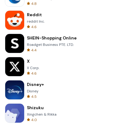
4.8
Reddit
reddit Inc.
4.6
SHEIN-Shopping Online
Roadget Business PTE. LTD.
4.4
X
X Corp.
4.6
Disney+
Disney
4.5
Shizuku
Xingchen & Rikka
4.0