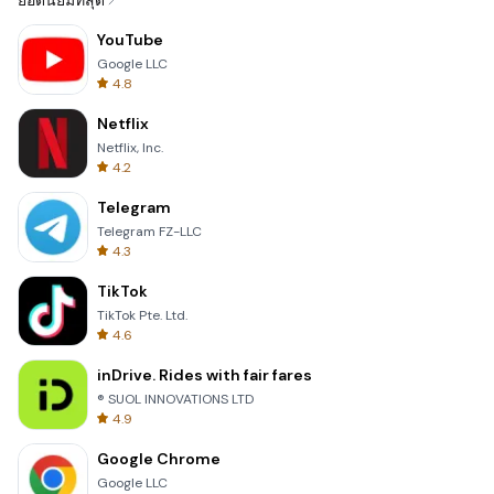
ยอดนิยมที่สุด
YouTube
Google LLC
4.8
Netflix
Netflix, Inc.
4.2
Telegram
Telegram FZ-LLC
4.3
TikTok
TikTok Pte. Ltd.
4.6
inDrive. Rides with fair fares
® SUOL INNOVATIONS LTD
4.9
Google Chrome
Google LLC