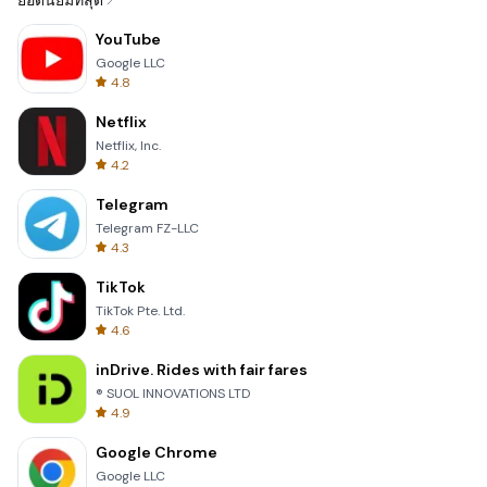
ยอดนิยมที่สุด
YouTube
Google LLC
4.8
Netflix
Netflix, Inc.
4.2
Telegram
Telegram FZ-LLC
4.3
TikTok
TikTok Pte. Ltd.
4.6
inDrive. Rides with fair fares
® SUOL INNOVATIONS LTD
4.9
Google Chrome
Google LLC