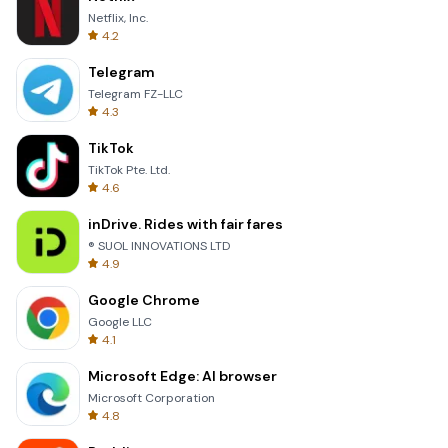
Netflix, Inc.
4.2
Telegram
Telegram FZ-LLC
4.3
TikTok
TikTok Pte. Ltd.
4.6
inDrive. Rides with fair fares
® SUOL INNOVATIONS LTD
4.9
Google Chrome
Google LLC
4.1
Microsoft Edge: AI browser
Microsoft Corporation
4.8