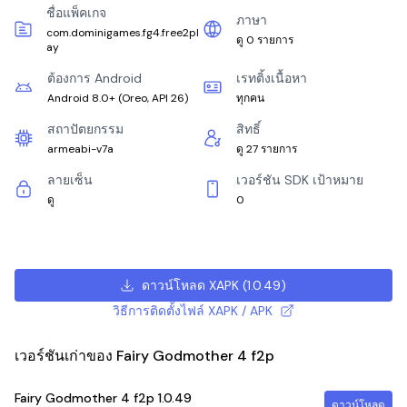
ชื่อแพ็คเกจ
ภาษา
com.dominigames.fg4.free2pl
ดู 0 รายการ
ay
ต้องการ Android
เรทติ้งเนื้อหา
Android 8.0+
(
Oreo, API 26
)
ทุกคน
สถาปัตยกรรม
สิทธิ์
armeabi-v7a
ดู 27 รายการ
ลายเซ็น
เวอร์ชัน SDK เป้าหมาย
ดู
0
ดาวน์โหลด XAPK
(
1.0.49
)
วิธีการติดตั้งไฟล์ XAPK / APK
เวอร์ชันเก่าของ Fairy Godmother 4 f2p
Fairy Godmother 4 f2p
1.0.49
ดาวน์โหลด