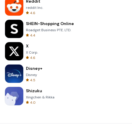
Reddit
reddit Inc.
4.6
SHEIN-Shopping Online
Roadget Business PTE. LTD.
4.4
X
X Corp.
4.6
Disney+
Disney
4.5
Shizuku
Xingchen & Rikka
4.0