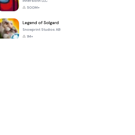
Innersloth LLC
500M+
Legend of Solgard
Snowprint Studios AB
1M+
Call of Duty:
Dream League
Minecraft Trial
Mobile Season
Soccer 2024
3
4.5
4.7
4.8