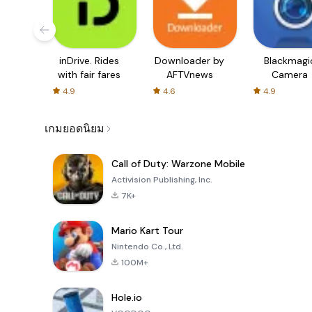
inDrive. Rides
Downloader by
Blackmagi
with fair fares
AFTVnews
Camera
4.9
4.6
4.9
เกมยอดนิยม
Call of Duty: Warzone Mobile
Activision Publishing, Inc.
7K+
Mario Kart Tour
Nintendo Co., Ltd.
100M+
Hole.io