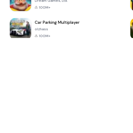
Dream Games, Ltd.
100M+
Car Parking Multiplayer
olzhass
100M+
ePSXe for
Super Bear
Block Blast!
 a
Android
Adventure
4.6
4.4
4.2