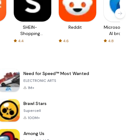
SHEIN-
Reddit
Microsoft Edge:
Shopping
AI browser
Online
4.4
4.6
4.8
Need for Speed™ Most Wanted
ELECTRONIC ARTS
1M+
Brawl Stars
Supercell
100M+
Among Us