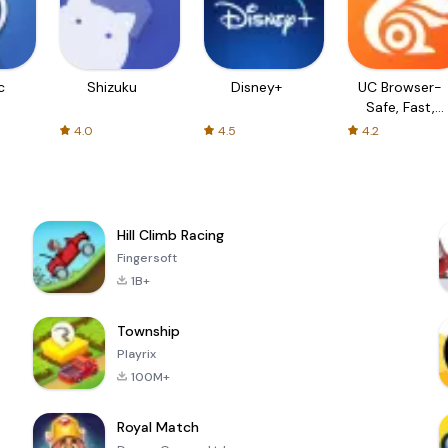
c
Shizuku
Disney+
UC Browser-
Safe, Fast,
Private
4.0
4.5
4.2
Hill Climb Racing
Fingersoft
1B+
Township
Playrix
100M+
Royal Match