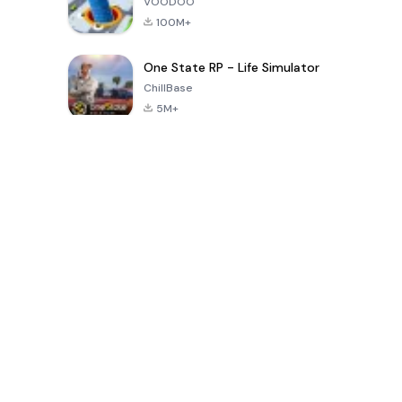
VOODOO
100M+
One State RP - Life Simulator
ChillBase
5M+
เกมยอดนิยมใน 30 วันที่ผ่านมา
PUBG MOBILE
Free Fire: The
Toca Life
LITE
Chaos
World: Build
Story
4.0
4.2
4.6