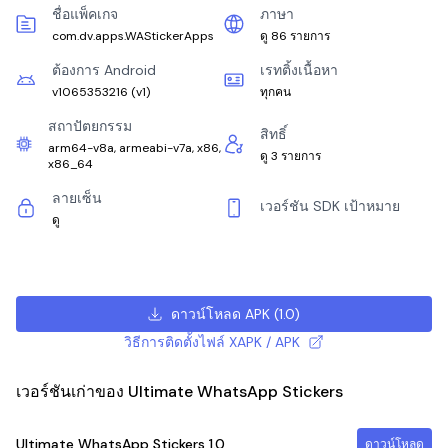
ชื่อแพ็คเกจ
ภาษา
com.dv.apps.WAStickerApps
ดู 86 รายการ
ต้องการ Android
เรทติ้งเนื้อหา
v1065353216
(
v1
)
ทุกคน
สถาปัตยกรรม
สิทธิ์
arm64-v8a, armeabi-v7a, x86,
ดู 3 รายการ
x86_64
ลายเซ็น
เวอร์ชัน SDK เป้าหมาย
ดู
ดาวน์โหลด APK
(
1.0
)
วิธีการติดตั้งไฟล์ XAPK / APK
เวอร์ชันเก่าของ Ultimate WhatsApp Stickers
Ultimate WhatsApp Stickers
1.0
ดาวน์โหลด