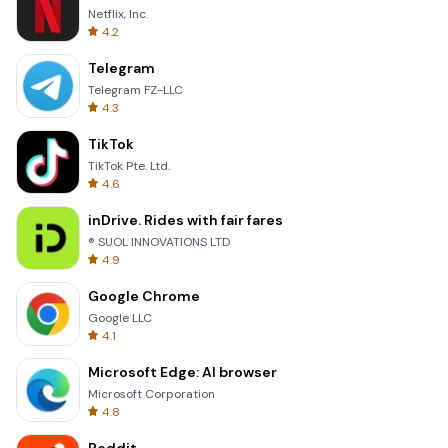
Netflix, Inc.
4.2
Telegram
Telegram FZ-LLC
4.3
TikTok
TikTok Pte. Ltd.
4.6
inDrive. Rides with fair fares
® SUOL INNOVATIONS LTD
4.9
Google Chrome
Google LLC
4.1
Microsoft Edge: AI browser
Microsoft Corporation
4.8