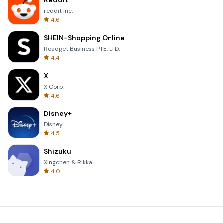
Reddit
reddit Inc.
4.6
SHEIN-Shopping Online
Roadget Business PTE. LTD.
4.4
X
X Corp.
4.6
Disney+
Disney
4.5
Shizuku
Xingchen & Rikka
4.0