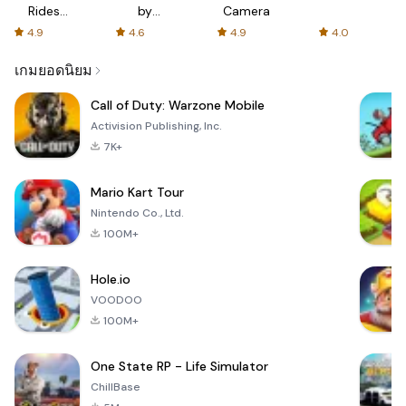
Rides
by
Camera
with fair
AFTVnews
4.9
4.6
4.9
4.0
fares
เกมยอดนิยม
Call of Duty: Warzone Mobile
Activision Publishing, Inc.
7K+
Mario Kart Tour
Nintendo Co., Ltd.
100M+
Hole.io
VOODOO
100M+
One State RP - Life Simulator
ChillBase