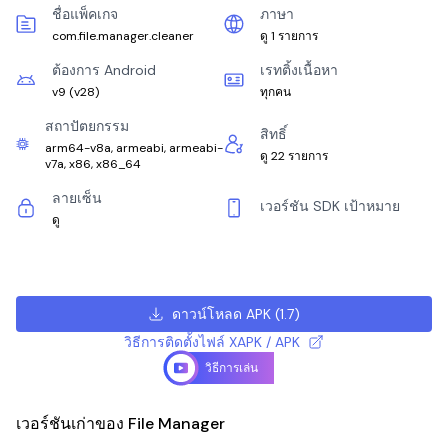
ชื่อแพ็คเกจ
ภาษา
com.file.manager.cleaner
ดู 1 รายการ
ต้องการ Android
เรทติ้งเนื้อหา
v9
(
v28
)
ทุกคน
สถาปัตยกรรม
สิทธิ์
arm64-v8a, armeabi, armeabi-
ดู 22 รายการ
v7a, x86, x86_64
ลายเซ็น
เวอร์ชัน SDK เป้าหมาย
ดู
ดาวน์โหลด APK
(
1.7
)
วิธีการติดตั้งไฟล์ XAPK / APK
วิธีการเล่น
เวอร์ชันเก่าของ File Manager