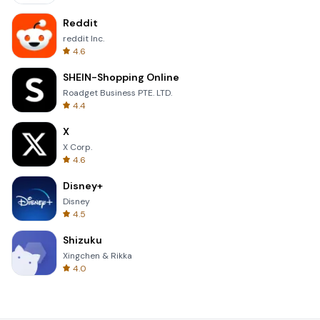
Reddit
reddit Inc.
4.6
SHEIN-Shopping Online
Roadget Business PTE. LTD.
4.4
X
X Corp.
4.6
Disney+
Disney
4.5
Shizuku
Xingchen & Rikka
4.0