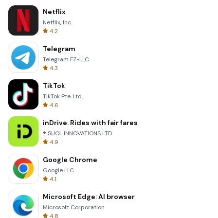
Netflix
Netflix, Inc.
4.2
Telegram
Telegram FZ-LLC
4.3
TikTok
TikTok Pte. Ltd.
4.6
inDrive. Rides with fair fares
® SUOL INNOVATIONS LTD
4.9
Google Chrome
Google LLC
4.1
Microsoft Edge: AI browser
Microsoft Corporation
4.8