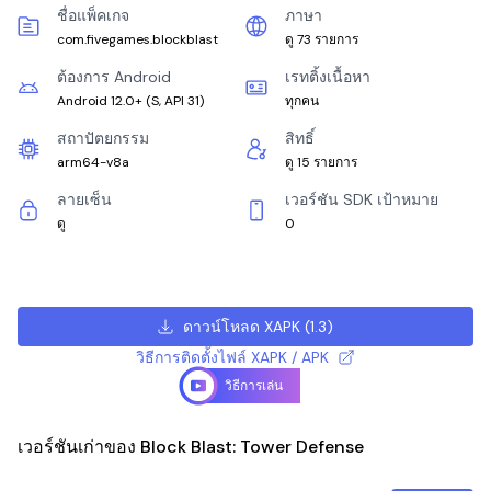
ชื่อแพ็คเกจ
ภาษา
com.fivegames.blockblast
ดู 73 รายการ
ต้องการ Android
เรทติ้งเนื้อหา
Android 12.0+
(
S, API 31
)
ทุกคน
สถาปัตยกรรม
สิทธิ์
arm64-v8a
ดู 15 รายการ
ลายเซ็น
เวอร์ชัน SDK เป้าหมาย
ดู
0
ดาวน์โหลด XAPK
(
1.3
)
วิธีการติดตั้งไฟล์ XAPK / APK
วิธีการเล่น
เวอร์ชันเก่าของ Block Blast: Tower Defense