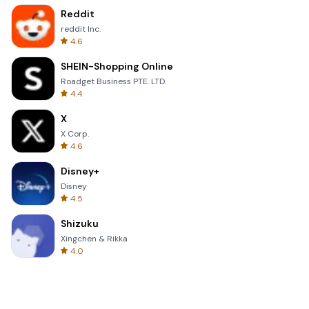
Reddit
reddit Inc.
4.6
SHEIN-Shopping Online
Roadget Business PTE. LTD.
4.4
X
X Corp.
4.6
Disney+
Disney
4.5
Shizuku
Xingchen & Rikka
4.0