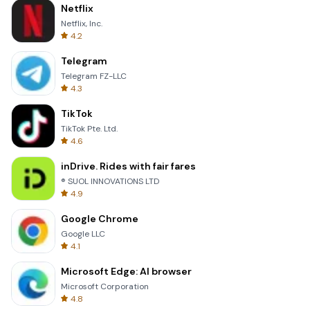
Netflix
Netflix, Inc.
4.2
Telegram
Telegram FZ-LLC
4.3
TikTok
TikTok Pte. Ltd.
4.6
inDrive. Rides with fair fares
® SUOL INNOVATIONS LTD
4.9
Google Chrome
Google LLC
4.1
Microsoft Edge: AI browser
Microsoft Corporation
4.8