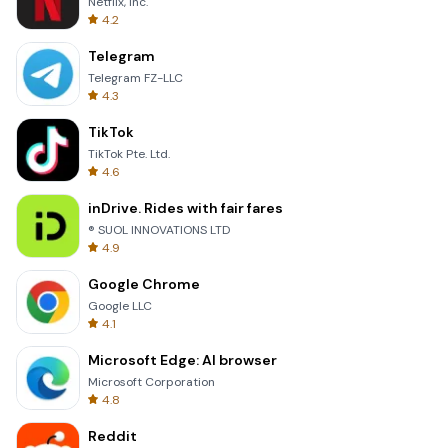
Netflix, Inc.
4.2
Telegram
Telegram FZ-LLC
4.3
TikTok
TikTok Pte. Ltd.
4.6
inDrive. Rides with fair fares
® SUOL INNOVATIONS LTD
4.9
Google Chrome
Google LLC
4.1
Microsoft Edge: AI browser
Microsoft Corporation
4.8
Reddit