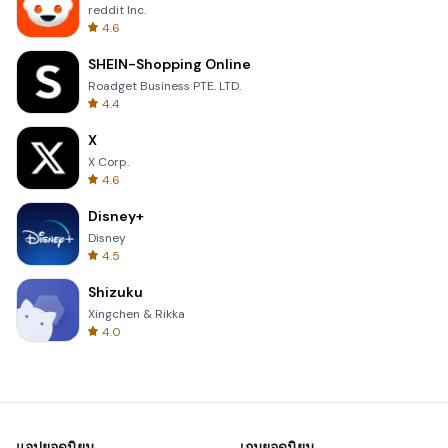
reddit Inc.
4.6
SHEIN-Shopping Online
Roadget Business PTE. LTD.
4.4
X
X Corp.
4.6
Disney+
Disney
4.5
Shizuku
Xingchen & Rikka
4.0
แอปยอดนิยม
เกมยอดนิยม