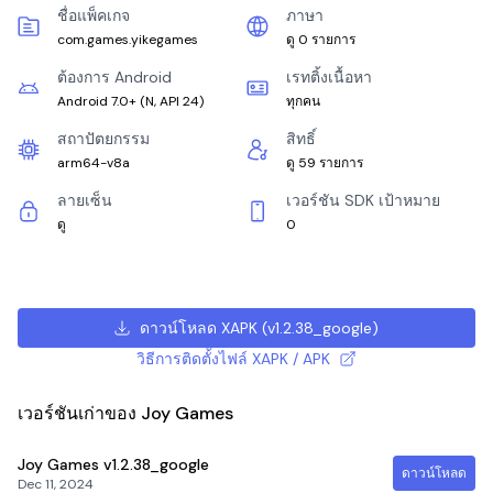
ชื่อแพ็คเกจ
ภาษา
com.games.yikegames
ดู 0 รายการ
ต้องการ Android
เรทติ้งเนื้อหา
Android 7.0+
(
N, API 24
)
ทุกคน
สถาปัตยกรรม
สิทธิ์
arm64-v8a
ดู 59 รายการ
ลายเซ็น
เวอร์ชัน SDK เป้าหมาย
ดู
0
ดาวน์โหลด XAPK
(
v1.2.38_google
)
วิธีการติดตั้งไฟล์ XAPK / APK
เวอร์ชันเก่าของ Joy Games
Joy Games
v1.2.38_google
ดาวน์โหลด
Dec 11, 2024