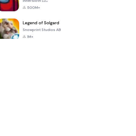
Innersloth LLC
500M+
Legend of Solgard
Snowprint Studios AB
1M+
Call of Duty:
Dream League
Minecraft Trial
Mobile Season
Soccer 2024
3
4.5
4.7
4.8