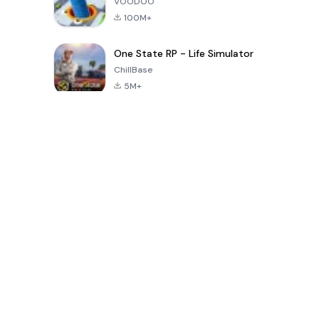
VOODOO
100M+
One State RP - Life Simulator
ChillBase
5M+
เกมยอดนิยมใน 30 วันที่ผ่านมา
PUBG MOBILE
Free Fire: The
Toca Life
LITE
Chaos
World: Build
Story
4.0
4.2
4.6