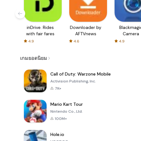
inDrive. Rides
Downloader by
Blackmagi
with fair fares
AFTVnews
Camera
4.9
4.6
4.9
เกมยอดนิยม
Call of Duty: Warzone Mobile
Activision Publishing, Inc.
7K+
Mario Kart Tour
Nintendo Co., Ltd.
100M+
Hole.io