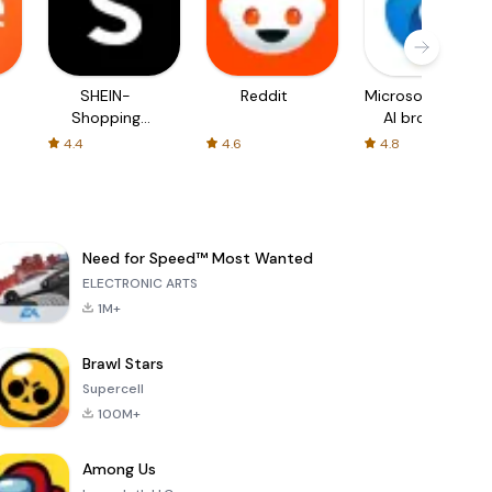
SHEIN-
Reddit
Microsoft Edge:
Shopping
AI browser
Online
4.4
4.6
4.8
Need for Speed™ Most Wanted
ELECTRONIC ARTS
1M+
Brawl Stars
Supercell
100M+
Among Us