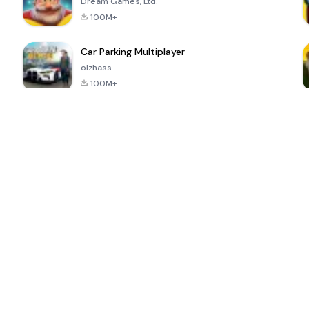
Dream Games, Ltd.
100M+
Car Parking Multiplayer
olzhass
100M+
ePSXe for
Super Bear
Block Blast!
 a
Android
Adventure
4.6
4.4
4.2