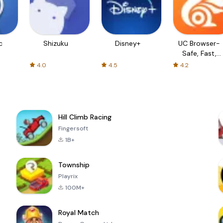
c
Shizuku
Disney+
UC Browser-
Safe, Fast,
Private
4.0
4.5
4.2
Hill Climb Racing
Fingersoft
1B+
Township
Playrix
100M+
Royal Match