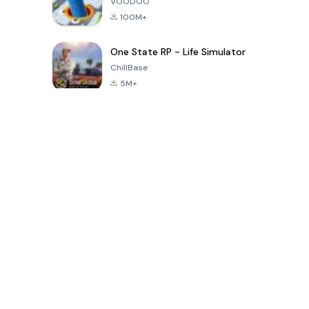
VOODOO
100M+
One State RP - Life Simulator
ChillBase
5M+
เกมยอดนิยมใน 30 วันที่ผ่านมา
PUBG MOBILE
Free Fire: The
Toca Life
LITE
Chaos
World: Build
Story
4.0
4.2
4.6