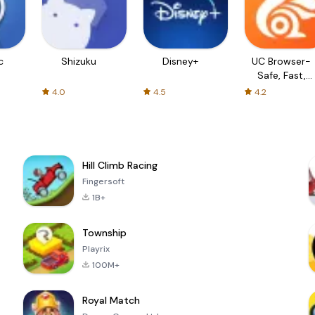
c
Shizuku
Disney+
UC Browser-
Safe, Fast,
Private
4.0
4.5
4.2
Hill Climb Racing
Fingersoft
1B+
Township
Playrix
100M+
Royal Match