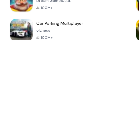
Dream Games, Ltd.
100M+
Car Parking Multiplayer
olzhass
100M+
ePSXe for
Super Bear
Block Blast!
 a
Android
Adventure
4.6
4.4
4.2