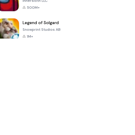
Innersloth LLC
500M+
Legend of Solgard
Snowprint Studios AB
1M+
Call of Duty:
Dream League
Minecraft Trial
Mobile Season
Soccer 2024
3
4.5
4.7
4.8