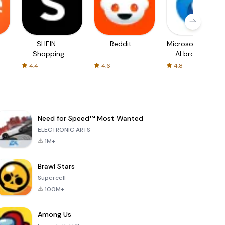
SHEIN-
Reddit
Microsoft Edge:
Shopping
AI browser
Online
4.4
4.6
4.8
Need for Speed™ Most Wanted
ELECTRONIC ARTS
1M+
Brawl Stars
Supercell
100M+
Among Us