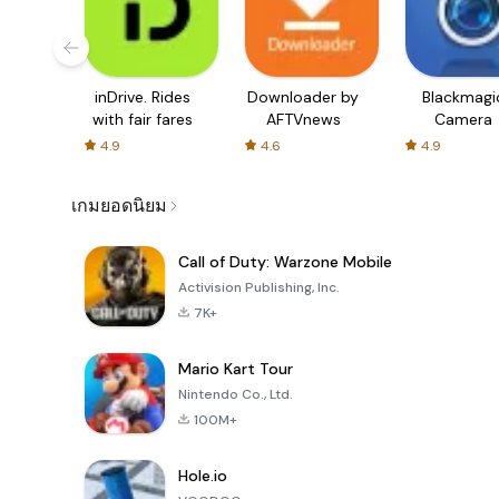
inDrive. Rides
Downloader by
Blackmagi
with fair fares
AFTVnews
Camera
4.9
4.6
4.9
เกมยอดนิยม
Call of Duty: Warzone Mobile
Activision Publishing, Inc.
7K+
Mario Kart Tour
Nintendo Co., Ltd.
100M+
Hole.io