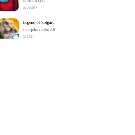
Innersloth LLC
500M+
Legend of Solgard
Snowprint Studios AB
1M+
Call of Duty:
Dream League
Minecraft Trial
Mobile Season 3
Soccer 2024
4.5
4.7
4.8