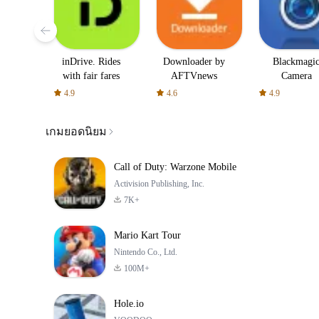
inDrive. Rides
Downloader by
Blackmagi
with fair fares
AFTVnews
Camera
4.9
4.6
4.9
เกมยอดนิยม
Call of Duty: Warzone Mobile
Activision Publishing, Inc.
7K+
Mario Kart Tour
Nintendo Co., Ltd.
100M+
Hole.io