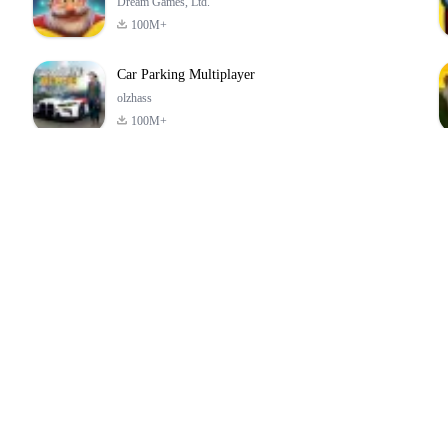
Dream Games, Ltd.
100M+
Car Parking Multiplayer
olzhass
100M+
ld:
ePSXe for
Super Bear
Block Blast!
ry
Android
Adventure
4.6
4.4
4.2