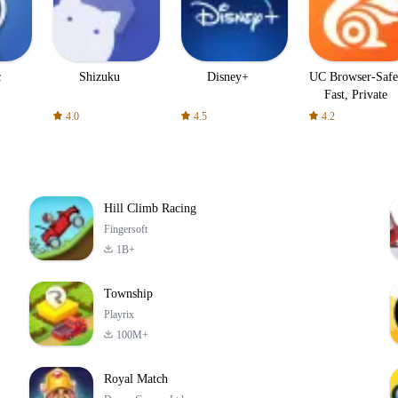
c
Shizuku
Disney+
UC Browser-Safe
Fast, Private
4.0
4.5
4.2
Hill Climb Racing
Fingersoft
1B+
Township
Playrix
100M+
Royal Match