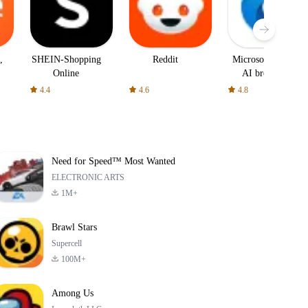
,
SHEIN-Shopping
Reddit
Microsoft Edge:
Online
AI browser
4.4
4.6
4.8
Need for Speed™ Most Wanted
ELECTRONIC ARTS
1M+
Brawl Stars
Supercell
100M+
Among Us