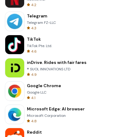
4.2
Telegram
Telegram FZ-LLC
4.3
TikTok
TikTok Pte. Ltd.
4.6
inDrive. Rides with fair fares
® SUOL INNOVATIONS LTD
4.9
Google Chrome
Google LLC
4.1
Microsoft Edge: AI browser
Microsoft Corporation
4.8
Reddit