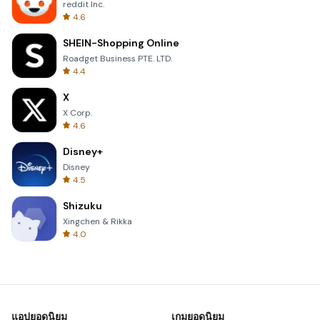
reddit Inc.
4.6
SHEIN-Shopping Online
Roadget Business PTE. LTD.
4.4
X
X Corp.
4.6
Disney+
Disney
4.5
Shizuku
Xingchen & Rikka
4.0
แอปยอดนิยม
เกมยอดนิยม