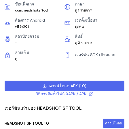
ชื่อแพ็คเกจ
ภาษา
com.headshot.sftool
ดู 1 รายการ
ต้องการ Android
เรทติ้งเนื้อหา
v11
(
v30
)
ทุกคน
สถาปัตยกรรม
สิทธิ์
-
ดู 2 รายการ
ลายเซ็น
เวอร์ชัน SDK เป้าหมาย
ดู
ดาวน์โหลด APK
(
1.0
)
วิธีการติดตั้งไฟล์ XAPK / APK
เวอร์ชันเก่าของ HEADSHOT SF TOOL
HEADSHOT SF TOOL
1.0
ดาวน์โหลด