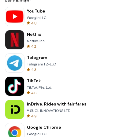
ยอดนิยมที่สุด
YouTube
Google LLC
4.8
Netflix
Netflix, Inc.
4.2
Telegram
Telegram FZ-LLC
4.3
TikTok
TikTok Pte. Ltd.
4.6
inDrive. Rides with fair fares
® SUOL INNOVATIONS LTD
4.9
Google Chrome
Google LLC