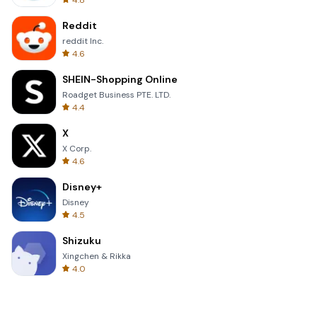
4.8
Reddit
reddit Inc.
4.6
SHEIN-Shopping Online
Roadget Business PTE. LTD.
4.4
X
X Corp.
4.6
Disney+
Disney
4.5
Shizuku
Xingchen & Rikka
4.0