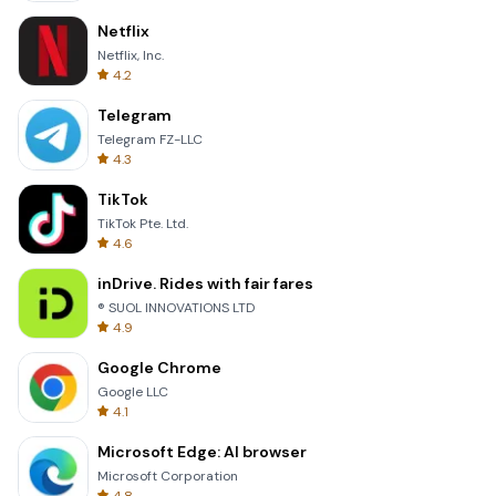
Netflix
Netflix, Inc.
4.2
Telegram
Telegram FZ-LLC
4.3
TikTok
TikTok Pte. Ltd.
4.6
inDrive. Rides with fair fares
® SUOL INNOVATIONS LTD
4.9
Google Chrome
Google LLC
4.1
Microsoft Edge: AI browser
Microsoft Corporation