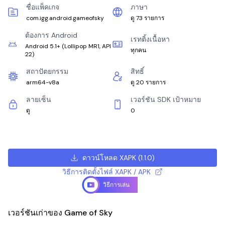
ชื่อแพ็คเกจ
ภาษา
com.igg.android.gameofsky
ดู 73 รายการ
ต้องการ Android
เรทติ้งเนื้อหา
Android 5.1+
(
Lollipop MR1, API
ทุกคน
22
)
สถาปัตยกรรม
สิทธิ์
arm64-v8a
ดู 20 รายการ
ลายเซ็น
เวอร์ชัน SDK เป้าหมาย
ดู
0
ดาวน์โหลด XAPK
(
1.1.0
)
วิธีการติดตั้งไฟล์ XAPK / APK
วิธีการเล่น
เวอร์ชันเก่าของ Game of Sky