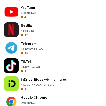
YouTube
Google LLC
4.8
Netflix
Netflix, Inc.
4.2
Telegram
Telegram FZ-LLC
4.3
TikTok
TikTok Pte. Ltd.
4.6
inDrive. Rides with fair fares
® SUOL INNOVATIONS LTD
4.9
Google Chrome
Google LLC