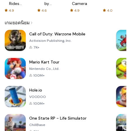
Rides
by
Camera
with fair
AFTVnews
4.9
4.6
4.9
4.0
fares
เกมยอดนิยม
Call of Duty: Warzone Mobile
Activision Publishing, Inc.
7K+
Mario Kart Tour
Nintendo Co., Ltd.
100M+
Hole.io
VOODOO
100M+
One State RP - Life Simulator
ChillBase