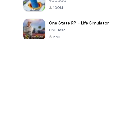
VOODOO
100M+
One State RP - Life Simulator
ChillBase
5M+
เกมยอดนิยมใน 30 วันที่ผ่านมา
PUBG MOBILE
Free Fire: The
Toca Life
LITE
Chaos
World: Build
Story
4.0
4.2
4.6