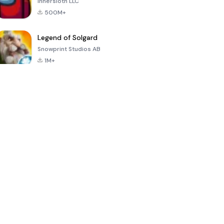
Innersloth LLC
500M+
Legend of Solgard
Snowprint Studios AB
1M+
Call of Duty:
Dream League
Minecraft Trial
Mobile Season
Soccer 2024
3
4.5
4.7
4.8