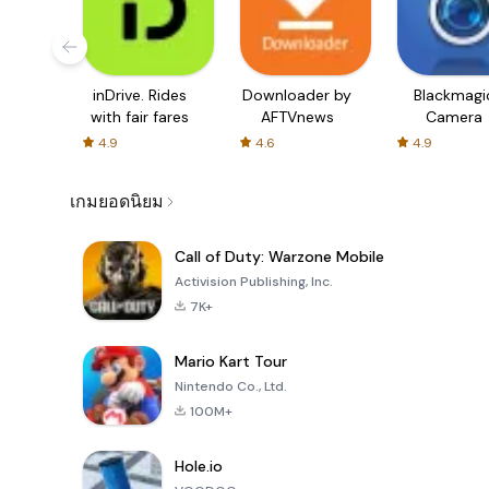
inDrive. Rides
Downloader by
Blackmagi
with fair fares
AFTVnews
Camera
4.9
4.6
4.9
เกมยอดนิยม
Call of Duty: Warzone Mobile
Activision Publishing, Inc.
7K+
Mario Kart Tour
Nintendo Co., Ltd.
100M+
Hole.io