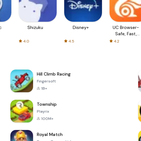
c
Shizuku
Disney+
UC Browser-
Safe, Fast,
Private
4.0
4.5
4.2
Hill Climb Racing
Fingersoft
1B+
Township
Playrix
100M+
Royal Match