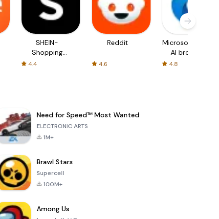
SHEIN-
Reddit
Microsoft Edge:
Shopping
AI browser
Online
4.4
4.6
4.8
Need for Speed™ Most Wanted
ELECTRONIC ARTS
1M+
Brawl Stars
Supercell
100M+
Among Us