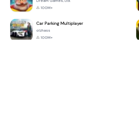
Dream Games, Ltd.
100M+
Car Parking Multiplayer
olzhass
100M+
ePSXe for
Super Bear
Block Blast!
 a
Android
Adventure
4.6
4.4
4.2