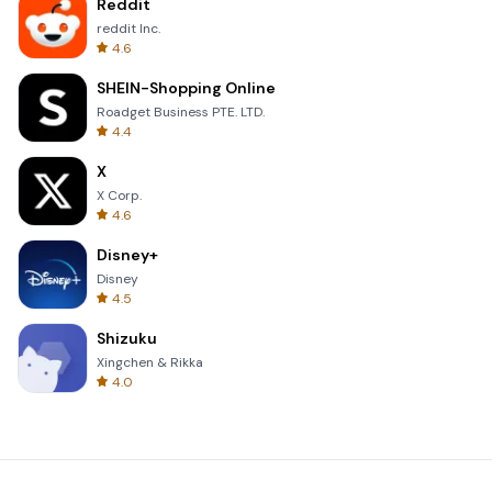
Reddit
reddit Inc.
4.6
SHEIN-Shopping Online
Roadget Business PTE. LTD.
4.4
X
X Corp.
4.6
Disney+
Disney
4.5
Shizuku
Xingchen & Rikka
4.0