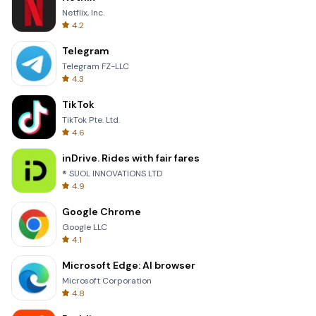
Netflix, Inc.
4.2
Telegram
Telegram FZ-LLC
4.3
TikTok
TikTok Pte. Ltd.
4.6
inDrive. Rides with fair fares
® SUOL INNOVATIONS LTD
4.9
Google Chrome
Google LLC
4.1
Microsoft Edge: AI browser
Microsoft Corporation
4.8