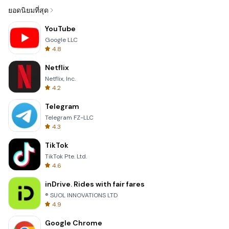
ยอดนิยมที่สุด
YouTube
Google LLC
4.8
Netflix
Netflix, Inc.
4.2
Telegram
Telegram FZ-LLC
4.3
TikTok
TikTok Pte. Ltd.
4.6
inDrive. Rides with fair fares
® SUOL INNOVATIONS LTD
4.9
Google Chrome