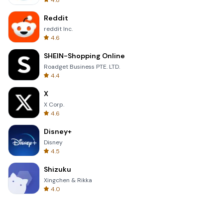
4.8
Reddit
reddit Inc.
4.6
SHEIN-Shopping Online
Roadget Business PTE. LTD.
4.4
X
X Corp.
4.6
Disney+
Disney
4.5
Shizuku
Xingchen & Rikka
4.0