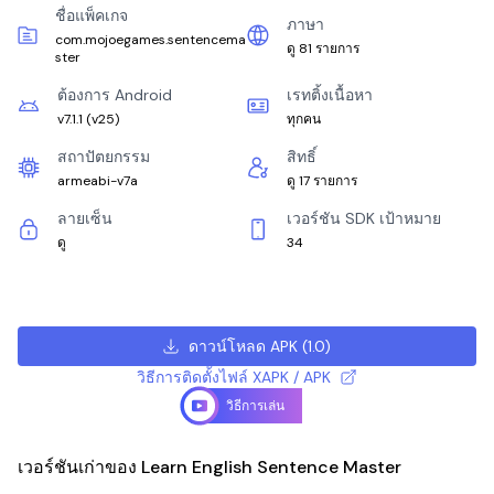
ชื่อแพ็คเกจ
ภาษา
com.mojoegames.sentencema
ดู 81 รายการ
ster
ต้องการ Android
เรทติ้งเนื้อหา
v7.1.1
(
v25
)
ทุกคน
สถาปัตยกรรม
สิทธิ์
armeabi-v7a
ดู 17 รายการ
ลายเซ็น
เวอร์ชัน SDK เป้าหมาย
ดู
34
ดาวน์โหลด APK
(
1.0
)
วิธีการติดตั้งไฟล์ XAPK / APK
วิธีการเล่น
เวอร์ชันเก่าของ Learn English Sentence Master