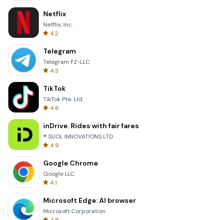
Netflix
Netflix, Inc.
4.2
Telegram
Telegram FZ-LLC
4.3
TikTok
TikTok Pte. Ltd.
4.6
inDrive. Rides with fair fares
® SUOL INNOVATIONS LTD
4.9
Google Chrome
Google LLC
4.1
Microsoft Edge: AI browser
Microsoft Corporation