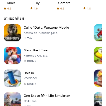
Rides
by
Camera
with fair
AFTVnews
4.9
4.6
4.9
4.0
fares
เกมยอดนิยม
Call of Duty: Warzone Mobile
Activision Publishing, Inc.
7K+
Mario Kart Tour
Nintendo Co., Ltd.
100M+
Hole.io
VOODOO
100M+
One State RP - Life Simulator
ChillBase