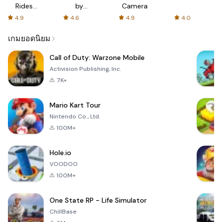
Rides
by
Camera
with fair
AFTVnews
4.9
4.6
4.9
4.0
fares
เกมยอดนิยม
Call of Duty: Warzone Mobile
Activision Publishing, Inc.
7K+
Mario Kart Tour
Nintendo Co., Ltd.
100M+
Hole.io
VOODOO
100M+
One State RP - Life Simulator
ChillBase