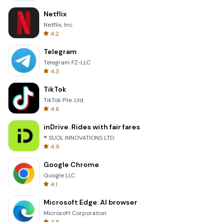
Netflix
Netflix, Inc.
4.2
Telegram
Telegram FZ-LLC
4.3
TikTok
TikTok Pte. Ltd.
4.6
inDrive. Rides with fair fares
® SUOL INNOVATIONS LTD
4.9
Google Chrome
Google LLC
4.1
Microsoft Edge: AI browser
Microsoft Corporation