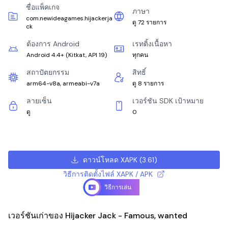
ชื่อแพ็คเกจ
ภาษา
com.newideagames.hijackerja
ดู 72 รายการ
ck
ต้องการ Android
เรทติ้งเนื้อหา
Android 4.4+
(
Kitkat, API 19
)
ทุกคน
สถาปัตยกรรม
สิทธิ์
arm64-v8a, armeabi-v7a
ดู 8 รายการ
ลายเซ็น
เวอร์ชัน SDK เป้าหมาย
ดู
0
ดาวน์โหลด XAPK
(
3.61
)
วิธีการติดตั้งไฟล์ XAPK / APK
วิธีการเล่น
เวอร์ชันเก่าของ Hijacker Jack - Famous, wanted