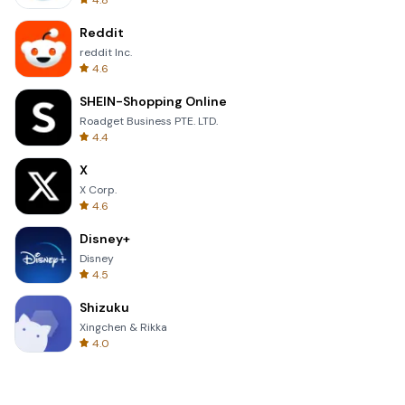
4.8
Reddit
reddit Inc.
4.6
SHEIN-Shopping Online
Roadget Business PTE. LTD.
4.4
X
X Corp.
4.6
Disney+
Disney
4.5
Shizuku
Xingchen & Rikka
4.0