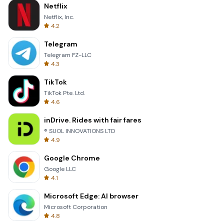
Netflix
Netflix, Inc.
4.2
Telegram
Telegram FZ-LLC
4.3
TikTok
TikTok Pte. Ltd.
4.6
inDrive. Rides with fair fares
® SUOL INNOVATIONS LTD
4.9
Google Chrome
Google LLC
4.1
Microsoft Edge: AI browser
Microsoft Corporation
4.8