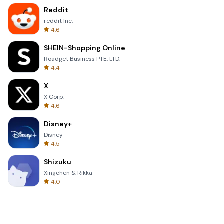
Reddit
reddit Inc.
4.6
SHEIN-Shopping Online
Roadget Business PTE. LTD.
4.4
X
X Corp.
4.6
Disney+
Disney
4.5
Shizuku
Xingchen & Rikka
4.0