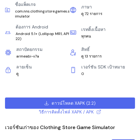
ชื่อแพ็คเกจ
ภาษา
com.nns.clothing.store.games.s
ดู 72 รายการ
imulator
ต้องการ Android
เรทติ้งเนื้อหา
Android 5.1+
(
Lollipop MR1, API
ทุกคน
22
)
สถาปัตยกรรม
สิทธิ์
armeabi-v7a
ดู 13 รายการ
ลายเซ็น
เวอร์ชัน SDK เป้าหมาย
ดู
0
ดาวน์โหลด XAPK
(
2.2
)
วิธีการติดตั้งไฟล์ XAPK / APK
เวอร์ชันเก่าของ Clothing Store Game Simulator