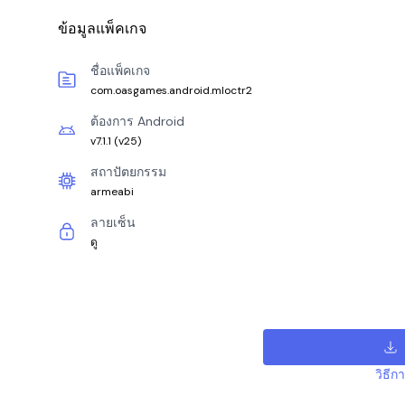
ข้อมูลแพ็คเกจ
ชื่อแพ็คเกจ
com.oasgames.android.mloctr2
ต้องการ Android
v7.1.1
(
v25
)
สถาปัตยกรรม
armeabi
ลายเซ็น
ดู
วิธีก