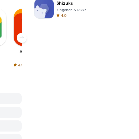
Shizuku
Xingchen & Rikka
4.0
AliExpress
Signal Private
Spotify - Music
Messenger
and Podcasts
4.5
4.3
4.6