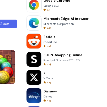
Google Chrome
Google LLC
4.1
Microsoft Edge: AI browser
์โหลด
Microsoft Corporation
4.8
Reddit
reddit Inc.
4.6
SHEIN-Shopping Online
Roadget Business PTE. LTD.
4.4
X
X Corp.
4.6
s
One Stroke
Disney+
Disney
4.5