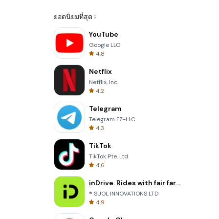
ยอดนิยมที่สุด
YouTube
Google LLC
4.8
Netflix
Netflix, Inc.
4.2
Telegram
Telegram FZ-LLC
4.3
TikTok
TikTok Pte. Ltd.
4.6
inDrive. Rides with fair fares
® SUOL INNOVATIONS LTD
4.9