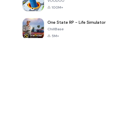
VOODOO
100M+
One State RP - Life Simulator
ChillBase
5M+
เกมยอดนิยมใน 30 วันที่ผ่านมา
PUBG MOBILE
Free Fire: The
Toca Life
LITE
Chaos
World: Build
Story
4.0
4.2
4.6