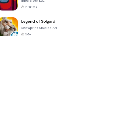
Innersloth LLC
500M+
Legend of Solgard
Snowprint Studios AB
1M+
Call of Duty:
Dream League
Minecraft Trial
Mobile Season
Soccer 2024
3
4.5
4.7
4.8