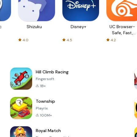
c
Shizuku
Disney+
UC Browser-
Safe, Fast,
Private
4.0
4.5
4.2
Hill Climb Racing
Fingersoft
1B+
Township
Playrix
100M+
Royal Match