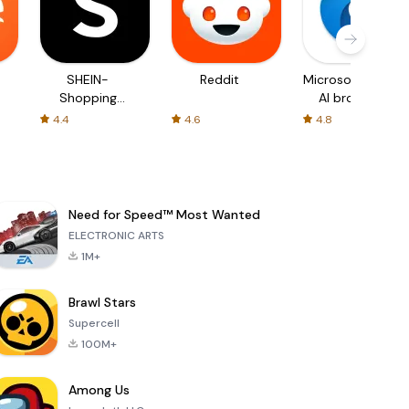
SHEIN-
Reddit
Microsoft Edge:
Shopping
AI browser
Online
4.4
4.6
4.8
Need for Speed™ Most Wanted
ELECTRONIC ARTS
1M+
Brawl Stars
Supercell
100M+
Among Us