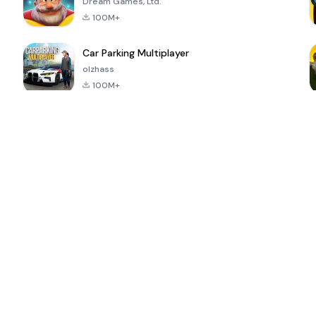
Dream Games, Ltd.
100M+
Car Parking Multiplayer
olzhass
100M+
ePSXe for
Super Bear
Block Blast!
 a
Android
Adventure
4.6
4.4
4.2