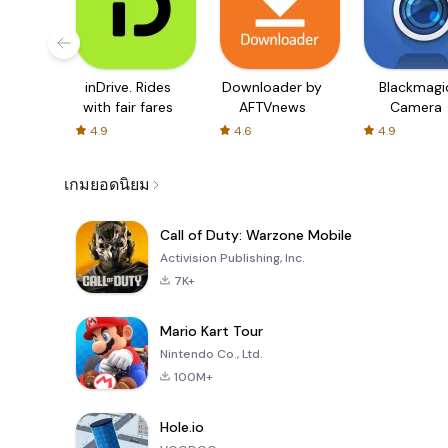
inDrive. Rides
Downloader by
Blackmagi
with fair fares
AFTVnews
Camera
4.9
4.6
4.9
เกมยอดนิยม
Call of Duty: Warzone Mobile
Activision Publishing, Inc.
7K+
Mario Kart Tour
Nintendo Co., Ltd.
100M+
Hole.io