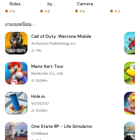
Rides
by
Camera
with fair
AFTVnews
4.9
4.6
4.9
4.0
fares
เกมยอดนิยม
Call of Duty: Warzone Mobile
Activision Publishing, Inc.
7K+
Mario Kart Tour
Nintendo Co., Ltd.
100M+
Hole.io
VOODOO
100M+
One State RP - Life Simulator
ChillBase