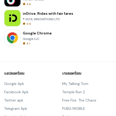
4.6
inDrive. Rides with fair fares
® SUOL INNOVATIONS LTD
4.9
Google Chrome
Google LLC
4.1
แอปยอดนิยม
เกมยอดนิยม
Google Apk
My Talking Tom
Facebook Apk
Temple Run 2
Twitter apk
Free Fire: The Chaos
Telegram Apk
PUBG MOBILE