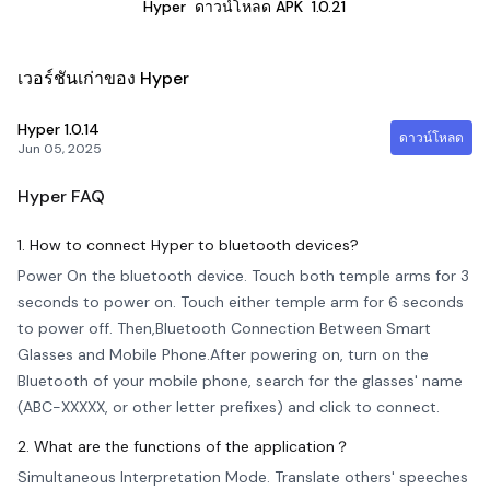
Hyper
ดาวน์โหลด APK
1.0.21
เวอร์ชันเก่าของ Hyper
Hyper
1.0.14
ดาวน์โหลด
Jun 05, 2025
Hyper
FAQ
1. How to connect Hyper to bluetooth devices?
Power On the bluetooth device. Touch both temple arms for 3
seconds to power on. Touch either temple arm for 6 seconds
to power off. Then,Bluetooth Connection Between Smart
Glasses and Mobile Phone.After powering on, turn on the
Bluetooth of your mobile phone, search for the glasses' name
(ABC-XXXXX, or other letter prefixes) and click to connect.
2. What are the functions of the application？
Simultaneous Interpretation Mode. Translate others' speeches