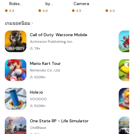
Rides
by
Camera
with fair
AFTVnews
4.9
4.6
4.9
4.0
fares
เกมยอดนิยม
Call of Duty: Warzone Mobile
Activision Publishing, Inc.
7K+
Mario Kart Tour
Nintendo Co., Ltd.
100M+
Hole.io
VOODOO
100M+
One State RP - Life Simulator
ChillBase