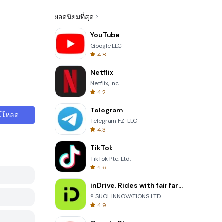
ยอดนิยมที่สุด
YouTube
Google LLC
4.8
Netflix
Netflix, Inc.
4.2
Telegram
์โหลด
Telegram FZ-LLC
4.3
TikTok
TikTok Pte. Ltd.
4.6
inDrive. Rides with fair fares
® SUOL INNOVATIONS LTD
4.9