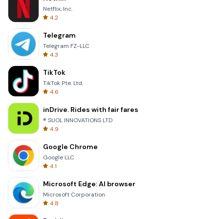
Netflix, Inc.
4.2
Telegram
Telegram FZ-LLC
4.3
TikTok
TikTok Pte. Ltd.
4.6
inDrive. Rides with fair fares
® SUOL INNOVATIONS LTD
4.9
Google Chrome
Google LLC
4.1
Microsoft Edge: AI browser
Microsoft Corporation
4.8