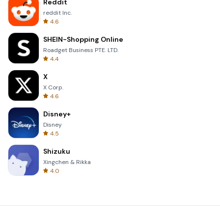
Reddit
reddit Inc.
4.6
SHEIN-Shopping Online
Roadget Business PTE. LTD.
4.4
X
X Corp.
4.6
Disney+
Disney
4.5
Shizuku
Xingchen & Rikka
4.0