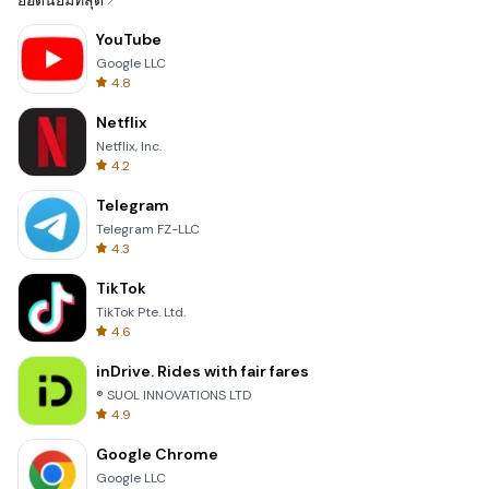
ยอดนิยมที่สุด
YouTube
Google LLC
4.8
Netflix
Netflix, Inc.
4.2
Telegram
Telegram FZ-LLC
4.3
TikTok
TikTok Pte. Ltd.
4.6
inDrive. Rides with fair fares
® SUOL INNOVATIONS LTD
4.9
Google Chrome
Google LLC