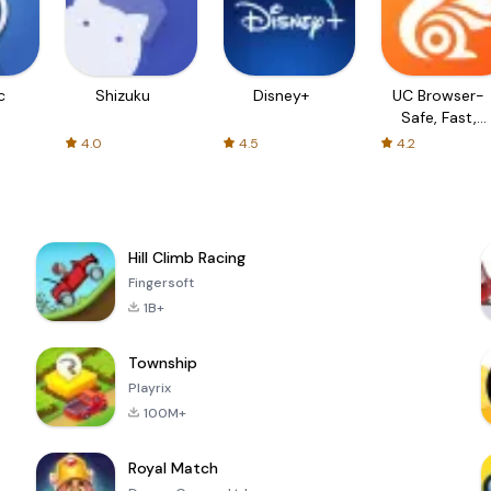
c
Shizuku
Disney+
UC Browser-
Safe, Fast,
Private
4.0
4.5
4.2
Hill Climb Racing
Fingersoft
1B+
Township
Playrix
100M+
Royal Match