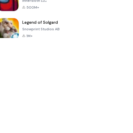
Innersloth LLC
500M+
Legend of Solgard
Snowprint Studios AB
1M+
Call of Duty:
Dream League
Minecraft Trial
Mobile Season
Soccer 2024
3
4.5
4.7
4.8