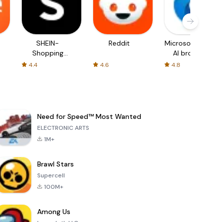
SHEIN-
Reddit
Microsoft Edge:
Shopping
AI browser
Online
4.4
4.6
4.8
Need for Speed™ Most Wanted
ELECTRONIC ARTS
1M+
Brawl Stars
Supercell
100M+
Among Us