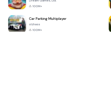
Dream Games, Ltd.
100M+
Car Parking Multiplayer
olzhass
100M+
ePSXe for
Super Bear
Block Blast!
 a
Android
Adventure
4.6
4.4
4.2