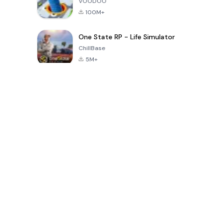
VOODOO
100M+
One State RP - Life Simulator
ChillBase
5M+
เกมยอดนิยมใน 30 วันที่ผ่านมา
PUBG MOBILE
Free Fire: The
Toca Life
LITE
Chaos
World: Build
Story
4.0
4.2
4.6