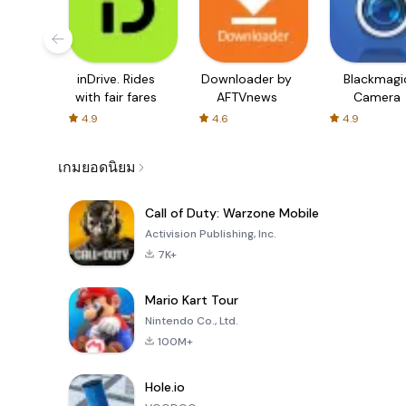
inDrive. Rides
Downloader by
Blackmagi
with fair fares
AFTVnews
Camera
4.9
4.6
4.9
เกมยอดนิยม
Call of Duty: Warzone Mobile
Activision Publishing, Inc.
7K+
Mario Kart Tour
Nintendo Co., Ltd.
100M+
Hole.io