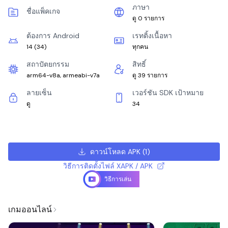
ภาษา
ชื่อแพ็คเกจ
ดู 0 รายการ
ต้องการ Android
เรทติ้งเนื้อหา
14
(
34
)
ทุกคน
สถาปัตยกรรม
สิทธิ์
arm64-v8a, armeabi-v7a
ดู 39 รายการ
ลายเซ็น
เวอร์ชัน SDK เป้าหมาย
ดู
34
ดาวน์โหลด APK
(
1
)
วิธีการติดตั้งไฟล์ XAPK / APK
วิธีการเล่น
เกมออนไลน์