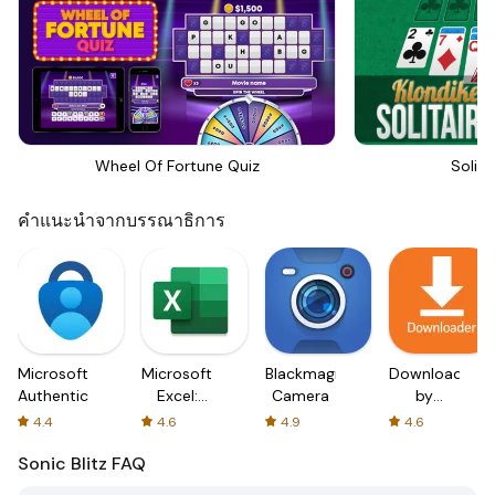
Wheel Of Fortune Quiz
Solita
คำแนะนำจากบรรณาธิการ
Microsoft
Microsoft
Blackmagic
Downloader
Authenticator
Excel:
Camera
by
Spreadsheets
AFTVnews
4.4
4.6
4.9
4.6
Sonic Blitz
FAQ