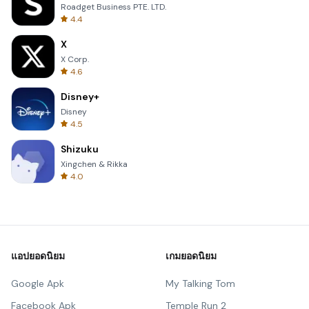
Roadget Business PTE. LTD.
4.4
X
X Corp.
4.6
Disney+
Disney
4.5
Shizuku
Xingchen & Rikka
4.0
แอปยอดนิยม
เกมยอดนิยม
Google Apk
My Talking Tom
Facebook Apk
Temple Run 2