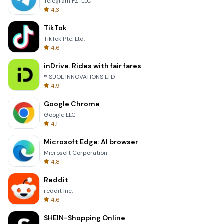
Telegram FZ-LLC
4.3
TikTok
TikTok Pte. Ltd.
4.6
inDrive. Rides with fair fares
® SUOL INNOVATIONS LTD
4.9
Google Chrome
Google LLC
4.1
Microsoft Edge: AI browser
Microsoft Corporation
4.8
Reddit
reddit Inc.
4.6
SHEIN-Shopping Online