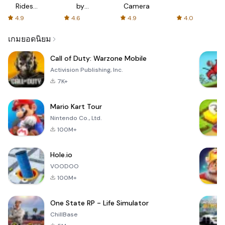
Rides
by
Camera
with fair
AFTVnews
4.9
4.6
4.9
4.0
fares
เกมยอดนิยม
Call of Duty: Warzone Mobile
Activision Publishing, Inc.
7K+
Mario Kart Tour
Nintendo Co., Ltd.
100M+
Hole.io
VOODOO
100M+
One State RP - Life Simulator
ChillBase