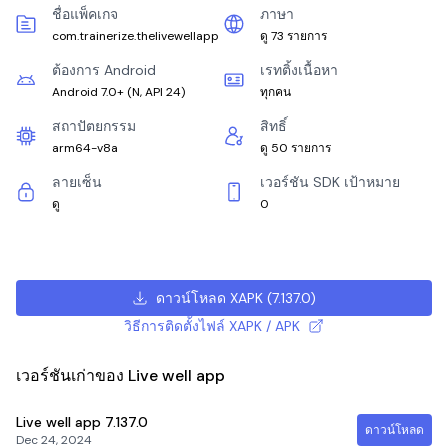
ชื่อแพ็คเกจ
ภาษา
com.trainerize.thelivewellapp
ดู 73 รายการ
ต้องการ Android
เรทติ้งเนื้อหา
Android 7.0+
(
N, API 24
)
ทุกคน
สถาปัตยกรรม
สิทธิ์
arm64-v8a
ดู 50 รายการ
ลายเซ็น
เวอร์ชัน SDK เป้าหมาย
ดู
0
ดาวน์โหลด XAPK
(
7.137.0
)
วิธีการติดตั้งไฟล์ XAPK / APK
เวอร์ชันเก่าของ Live well app
Live well app
7.137.0
ดาวน์โหลด
Dec 24, 2024