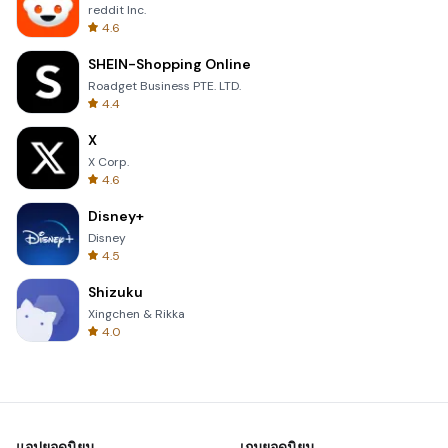
reddit Inc.
4.6
SHEIN-Shopping Online
Roadget Business PTE. LTD.
4.4
X
X Corp.
4.6
Disney+
Disney
4.5
Shizuku
Xingchen & Rikka
4.0
แอปยอดนิยม
เกมยอดนิยม