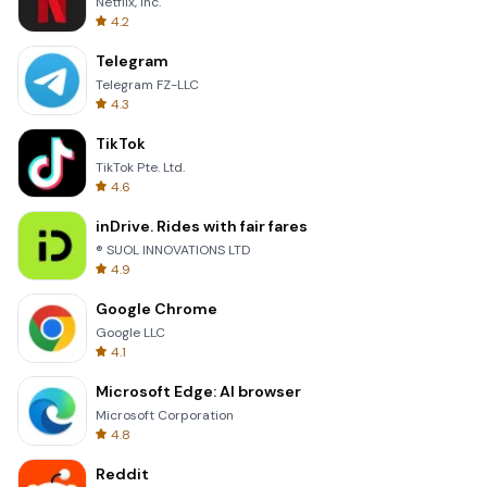
Netflix, Inc.
4.2
Telegram
Telegram FZ-LLC
4.3
TikTok
TikTok Pte. Ltd.
4.6
inDrive. Rides with fair fares
® SUOL INNOVATIONS LTD
4.9
Google Chrome
Google LLC
4.1
Microsoft Edge: AI browser
Microsoft Corporation
4.8
Reddit