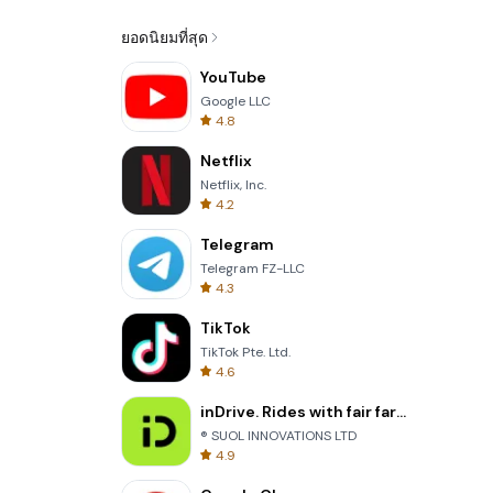
ยอดนิยมที่สุด
YouTube
Google LLC
4.8
Netflix
Netflix, Inc.
4.2
Telegram
Telegram FZ-LLC
4.3
TikTok
TikTok Pte. Ltd.
4.6
inDrive. Rides with fair fares
® SUOL INNOVATIONS LTD
4.9