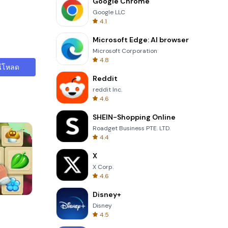
Google Chrome
Google LLC
4.1
Microsoft Edge: AI browser
Microsoft Corporation
4.8
์โหลด
Reddit
reddit Inc.
4.6
SHEIN-Shopping Online
Roadget Business PTE. LTD.
4.4
X
X Corp.
4.6
Disney+
Perfect Piano
Disney
4.5