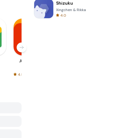
Shizuku
Xingchen & Rikka
4.0
AliExpress
Signal Private
Spotify - Music
Messenger
and Podcasts
4.5
4.3
4.6