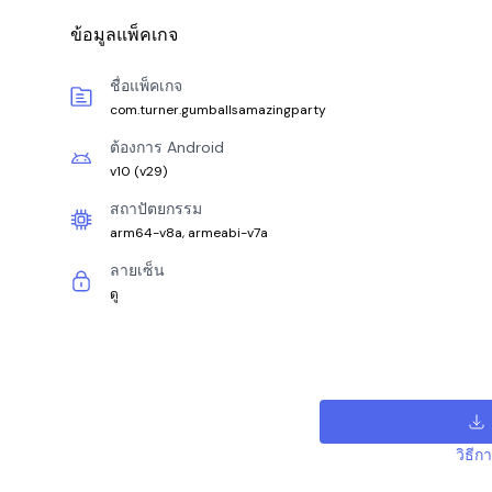
ข้อมูลแพ็คเกจ
ชื่อแพ็คเกจ
com.turner.gumballsamazingparty
ต้องการ Android
v10
(
v29
)
สถาปัตยกรรม
arm64-v8a, armeabi-v7a
ลายเซ็น
ดู
วิธีก