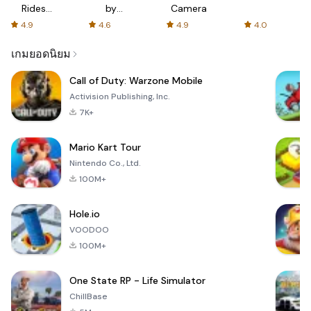
Rides
by
Camera
with fair
AFTVnews
4.9
4.6
4.9
4.0
fares
เกมยอดนิยม
Call of Duty: Warzone Mobile
Activision Publishing, Inc.
7K+
Mario Kart Tour
Nintendo Co., Ltd.
100M+
Hole.io
VOODOO
100M+
One State RP - Life Simulator
ChillBase