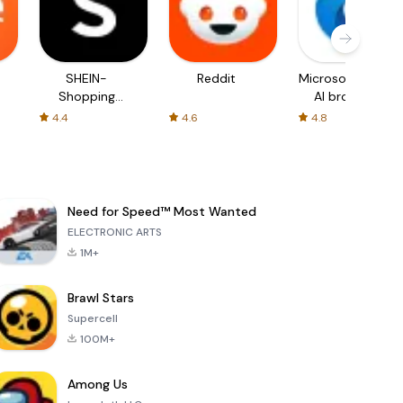
SHEIN-
Reddit
Microsoft Edge:
Shopping
AI browser
Online
4.4
4.6
4.8
Need for Speed™ Most Wanted
ELECTRONIC ARTS
1M+
Brawl Stars
Supercell
100M+
Among Us