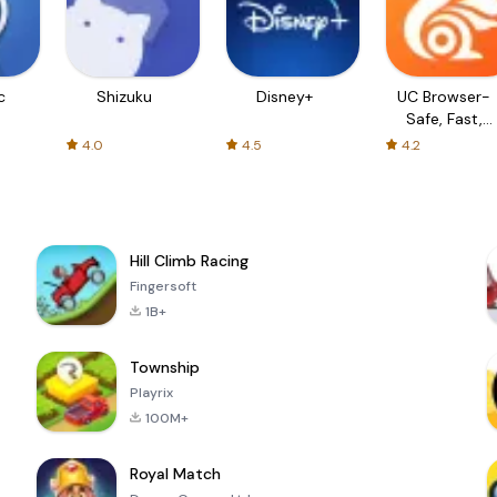
c
Shizuku
Disney+
UC Browser-
Safe, Fast,
Private
4.0
4.5
4.2
Hill Climb Racing
Fingersoft
1B+
Township
Playrix
100M+
Royal Match