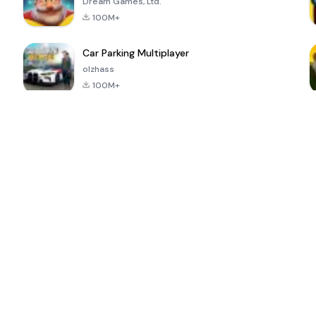
Dream Games, Ltd.
100M+
Car Parking Multiplayer
olzhass
100M+
ePSXe for
Super Bear
Block Blast!
 a
Android
Adventure
4.6
4.4
4.2