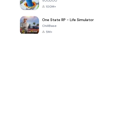
VOODOO
100M+
One State RP - Life Simulator
ChillBase
5M+
เกมยอดนิยมใน 30 วันที่ผ่านมา
PUBG MOBILE
Free Fire: The
Toca Life
LITE
Chaos
World: Build
Story
4.0
4.2
4.6