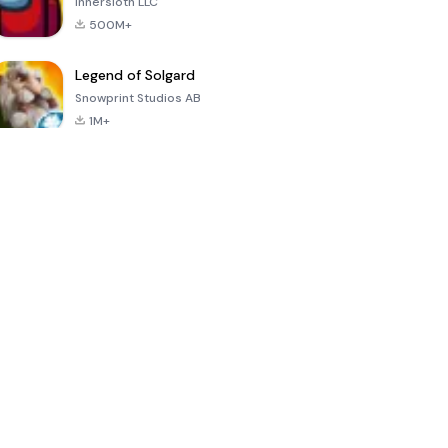
Innersloth LLC
500M+
Legend of Solgard
Snowprint Studios AB
1M+
Call of Duty:
Dream League
Minecraft Trial
Mobile Season
Soccer 2024
3
4.5
4.7
4.8