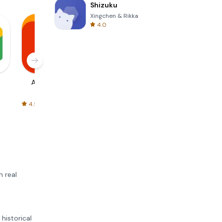
Shizuku
Xingchen & Rikka
4.0
AliExpress
Signal Private
Spotify - Music
Messenger
and Podcasts
4.5
4.3
4.6
n real
historical