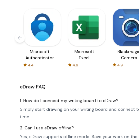
Microsoft
Microsoft
Blackmagi
Authenticator
Excel:
Camera
Spreadsheets
4.4
4.6
4.9
eDraw
FAQ
1. How do I connect my writing board to eDraw?
Simply start drawing on your writing board and connect to
time.
2. Can I use eDraw offline?
Yes, eDraw supports offline mode. Save your work on the 