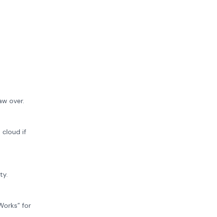
aw over.
cloud if
ty.
Works” for