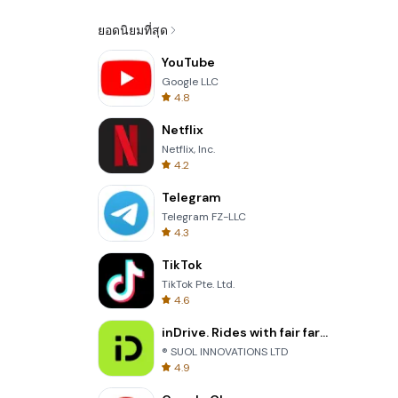
ยอดนิยมที่สุด
YouTube
Google LLC
4.8
Netflix
Netflix, Inc.
4.2
Telegram
Telegram FZ-LLC
4.3
TikTok
TikTok Pte. Ltd.
4.6
inDrive. Rides with fair fares
® SUOL INNOVATIONS LTD
4.9