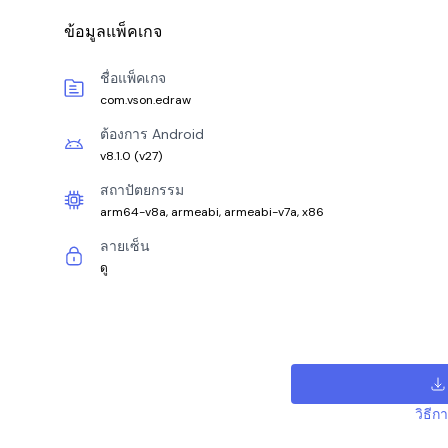
ข้อมูลแพ็คเกจ
ชื่อแพ็คเกจ
com.vson.edraw
ต้องการ Android
v8.1.0
(
v27
)
สถาปัตยกรรม
arm64-v8a, armeabi, armeabi-v7a, x86
ลายเซ็น
ดู
วิธีก