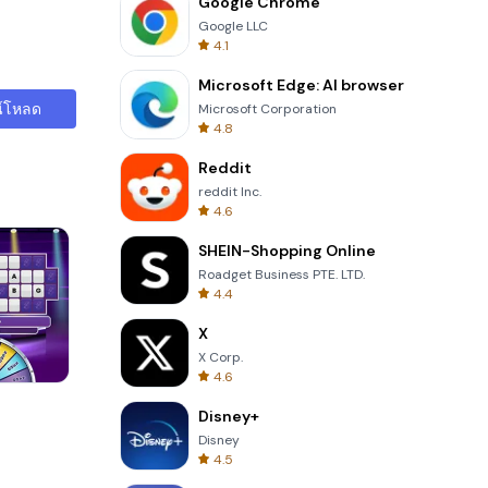
Google Chrome
Google LLC
4.1
Microsoft Edge: AI browser
์โหลด
Microsoft Corporation
4.8
Reddit
reddit Inc.
4.6
SHEIN-Shopping Online
Roadget Business PTE. LTD.
4.4
X
X Corp.
4.6
8 Ball Billiards Classic
Disney+
Disney
4.5