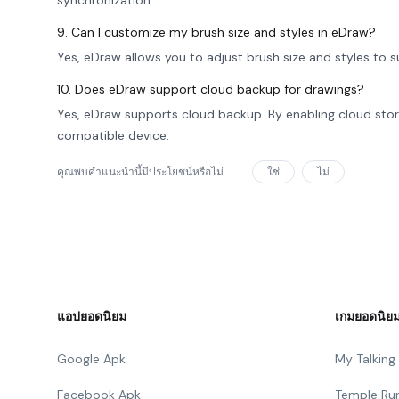
synchronization.
9. Can I customize my brush size and styles in eDraw?
Yes, eDraw allows you to adjust brush size and styles to su
10. Does eDraw support cloud backup for drawings?
Yes, eDraw supports cloud backup. By enabling cloud stor
compatible device.
คุณพบคำแนะนำนี้มีประโยชน์หรือไม่
ใช่
ไม่
แอปยอดนิยม
เกมยอดนิย
Google Apk
My Talkin
Facebook Apk
Temple Ru