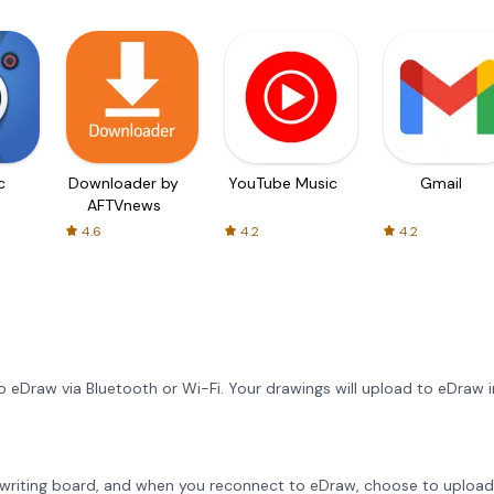
c
Downloader by
YouTube Music
Gmail
AFTVnews
4.6
4.2
4.2
 eDraw via Bluetooth or Wi-Fi. Your drawings will upload to eDraw i
writing board, and when you reconnect to eDraw, choose to upload 