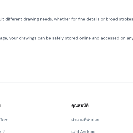
it different drawing needs, whether for fine details or broad strokes
age, your drawings can be safely stored online and accessed on an
ม
คุณสมบัติ
g Tom
คำถามที่พบบ่อย
n 2
แอป Android