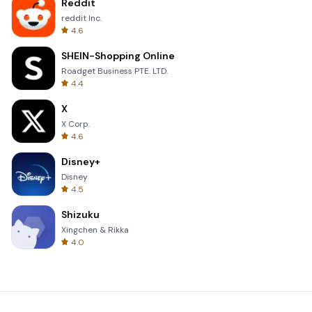
Reddit
reddit Inc.
4.6
SHEIN-Shopping Online
Roadget Business PTE. LTD.
4.4
X
X Corp.
4.6
Disney+
Disney
4.5
Shizuku
Xingchen & Rikka
4.0