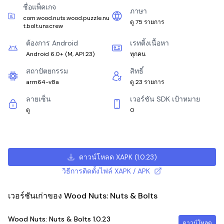
ชื่อแพ็คเกจ
ภาษา
com.wood.nuts.wood.puzzle.nu
ดู 75 รายการ
t.bolt.unscrew
ต้องการ Android
เรทติ้งเนื้อหา
Android 6.0+
(
M, API 23
)
ทุกคน
สถาปัตยกรรม
สิทธิ์
arm64-v8a
ดู 23 รายการ
ลายเซ็น
เวอร์ชัน SDK เป้าหมาย
ดู
0
ดาวน์โหลด XAPK
(
1.0.23
)
วิธีการติดตั้งไฟล์ XAPK / APK
เวอร์ชันเก่าของ Wood Nuts: Nuts & Bolts
Wood Nuts: Nuts & Bolts
1.0.23
ดาวน์โหลด