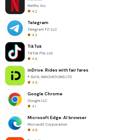
Netflix, Inc.
4.2
Telegram
Telegram FZ-LLC
4.3
TikTok
TikTok Pte. Ltd.
4.6
inDrive. Rides with fair fares
® SUOL INNOVATIONS LTD
4.9
Google Chrome
Google LLC
4.1
Microsoft Edge: AI browser
Microsoft Corporation
4.8