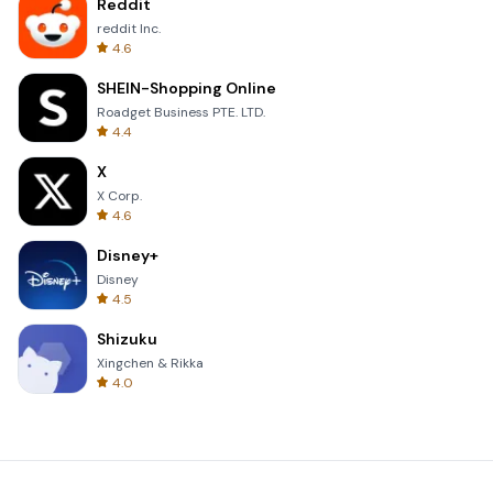
Reddit
reddit Inc.
4.6
SHEIN-Shopping Online
Roadget Business PTE. LTD.
4.4
X
X Corp.
4.6
Disney+
Disney
4.5
Shizuku
Xingchen & Rikka
4.0