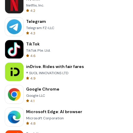
Netflix, Inc.
4.2
Telegram
Telegram FZ-LLC
4.3
TikTok
TikTok Pte. Ltd.
4.6
inDrive. Rides with fair fares
® SUOL INNOVATIONS LTD
4.9
Google Chrome
Google LLC
4.1
Microsoft Edge: AI browser
Microsoft Corporation
4.8