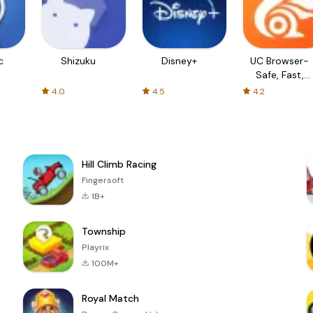
c
Shizuku
Disney+
UC Browser-
Safe, Fast,
Private
4.0
4.5
4.2
Hill Climb Racing
Fingersoft
1B+
Township
Playrix
100M+
Royal Match