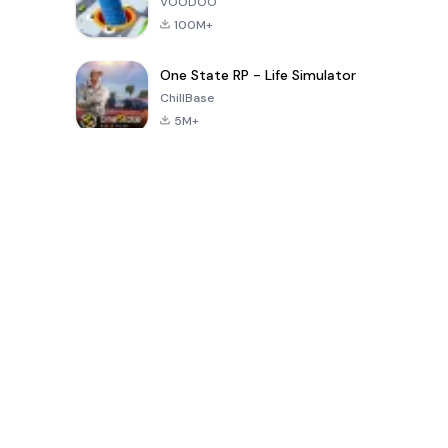
VOODOO
100M+
One State RP - Life Simulator
ChillBase
5M+
เกมยอดนิยมใน 30 วันที่ผ่านมา
PUBG MOBILE
Free Fire: The
Toca Life
LITE
Chaos
World: Build
Story
4.0
4.2
4.6