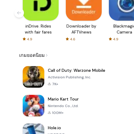
inDrive. Rides
Downloader by
Blackmagi
with fair fares
AFTVnews
Camera
4.9
4.6
4.9
เกมยอดนิยม
Call of Duty: Warzone Mobile
Activision Publishing, Inc.
7K+
Mario Kart Tour
Nintendo Co., Ltd.
100M+
Hole.io