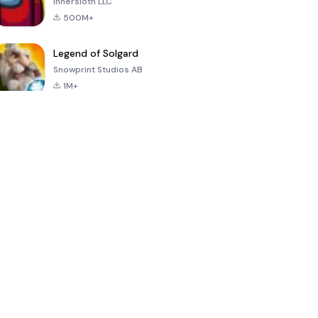
Innersloth LLC
500M+
Legend of Solgard
Snowprint Studios AB
1M+
Call of Duty:
Dream League
Minecraft Trial
Mobile Season
Soccer 2024
3
4.5
4.7
4.8