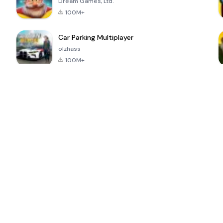
Dream Games, Ltd.
100M+
Car Parking Multiplayer
olzhass
100M+
ePSXe for
Super Bear
Block Blast!
 a
Android
Adventure
4.6
4.4
4.2