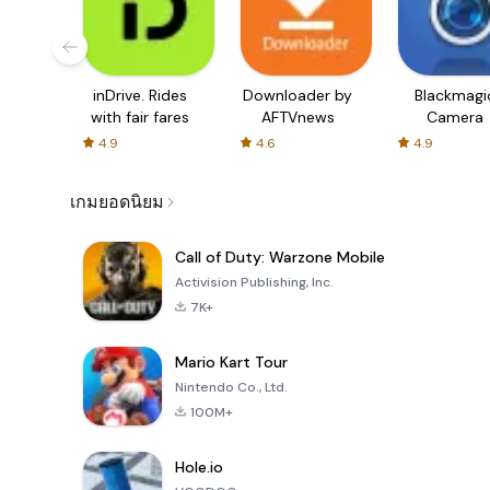
inDrive. Rides
Downloader by
Blackmagi
with fair fares
AFTVnews
Camera
4.9
4.6
4.9
เกมยอดนิยม
Call of Duty: Warzone Mobile
Activision Publishing, Inc.
7K+
Mario Kart Tour
Nintendo Co., Ltd.
100M+
Hole.io