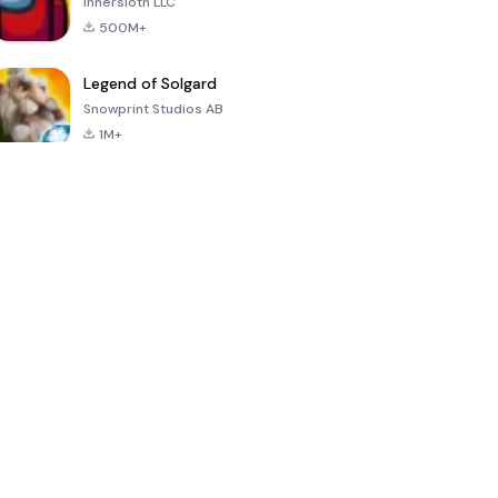
Innersloth LLC
500M+
Legend of Solgard
Snowprint Studios AB
1M+
Call of Duty:
Dream League
Minecraft Trial
Mobile Season
Soccer 2024
3
4.5
4.7
4.8