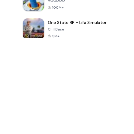
VOODOO
100M+
One State RP - Life Simulator
ChillBase
5M+
เกมยอดนิยมใน 30 วันที่ผ่านมา
PUBG MOBILE
Free Fire: The
Toca Life
LITE
Chaos
World: Build
Story
4.0
4.2
4.6