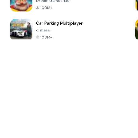
Dream Games, Ltd.
100M+
Car Parking Multiplayer
olzhass
100M+
ePSXe for
Super Bear
Block Blast!
 a
Android
Adventure
4.6
4.4
4.2