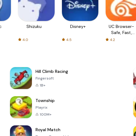
c
Shizuku
Disney+
UC Browser-
Safe, Fast,
Private
4.0
4.5
4.2
Hill Climb Racing
Fingersoft
1B+
Township
Playrix
100M+
Royal Match