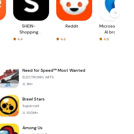
SHEIN-
Reddit
Microsoft Edge:
Shopping
AI browser
Online
4.4
4.6
4.8
Need for Speed™ Most Wanted
ELECTRONIC ARTS
1M+
Brawl Stars
Supercell
100M+
Among Us